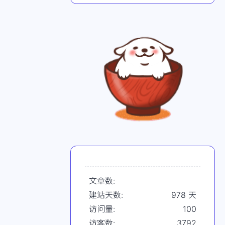
文章数:
建站天数:
978
天
访问量:
100
访客数:
3792